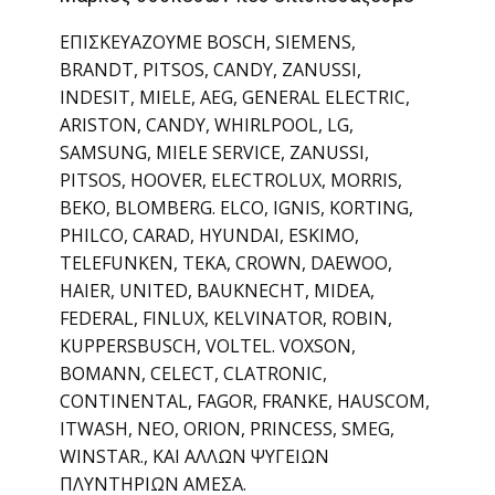
ΕΠΙΣΚΕΥΑΖΟΥΜΕ BOSCH, SIEMENS,
BRANDT, PITSOS, CANDY, ZANUSSI,
INDESIT, MIELE, AEG, GENERAL ELECTRIC,
ARISTON, CANDY, WHIRLPOOL, LG,
SAMSUNG, MIELE SERVICE, ZANUSSI,
PITSOS, HOOVER, ELECTROLUX, MORRIS,
BEKO, BLOMBERG. ELCO, IGNIS, KORTING,
PHILCO, CARAD, HYUNDAI, ESKIMO,
TELEFUNKEN, TEKA, CROWN, DAEWOO,
HAIER, UNITED, BAUKNECHT, MIDEA,
FEDERAL, FINLUX, KELVINATOR, ROBIN,
KUPPERSBUSCH, VOLTEL. VOXSON,
BOMANN, CELECT, CLATRONIC,
CONTINENTAL, FAGOR, FRANKE, HAUSCOM,
ITWASH, NEO, ORION, PRINCESS, SMEG,
WINSTAR., ΚΑΙ ΑΛΛΩΝ ΨΥΓΕΙΩΝ
ΠΛΥΝΤΗΡΙΩΝ ΑΜΕΣΑ.